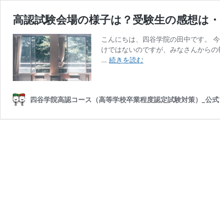
高認試験会場の様子は？受験生の感想は・
こんにちは、四谷学院の田中です。 
けではないのですが、みなさんからの報
高
…
続きを読む
認
試
験
四谷学院高認コース（高等学校卒業程度認定試験対策）_公式
会
場
の
様
子
は？
受
験
生
の
感
想