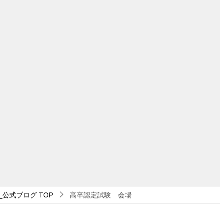
_公式ブログ
TOP
高卒認定試験 会場