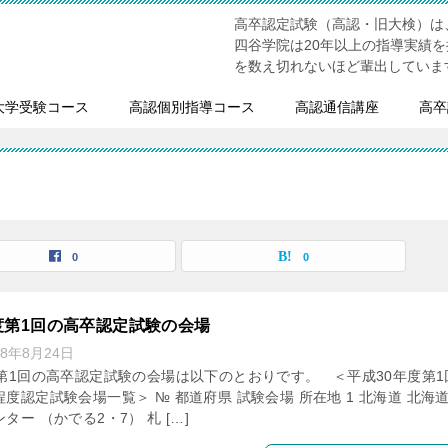
高卒認定試験（高認・旧大検）は
四谷学院は20年以上の指導実績
を数え切れないほど輩出していま
大学受験コース
高認個別指導コース
高認通信講座
高卒
0
0
度第1回の高卒認定試験の会場
18年8月24日
度第1回の高卒認定試験の会場は以下のとおりです。 ＜平成30年度第1
度認定試験会場一覧＞ № 都道府県 試験会場 所在地 1 北海道 北海
ター （かでる2・7） 札 […]