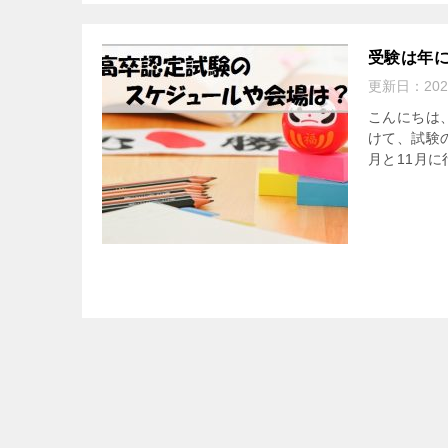
受験は年
更新日：
20
こんにちは
けて、試験
月と11月に