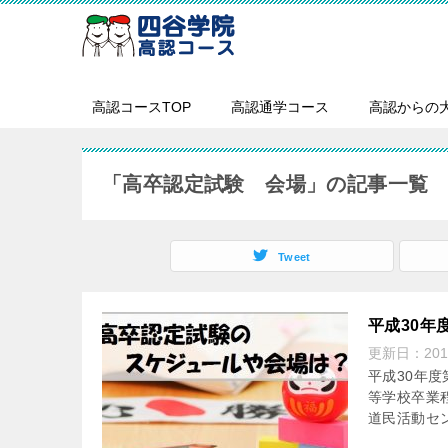
高認コースTOP
高認通学コース
高認からの
「高卒認定試験 会場」の記事一覧
Tweet
平成30年
更新日：
20
平成30年
等学校卒業程
道民活動セン