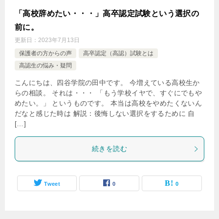
「高校辞めたい・・・」高卒認定試験という選択の
前に。
更新日：
2023年7月13日
保護者の方からの声
高卒認定（高認）試験とは
高認生の悩み・疑問
こんにちは、四谷学院の田中です。 今増えている高校生か
らの相談。 それは・・・ 「もう学校イヤで、すぐにでもや
めたい。」 というものです。 本当は高校をやめたくないん
だなと感じた時は 解説：後悔しない選択をするために 自
[…]
続きを読む
Tweet
0
0