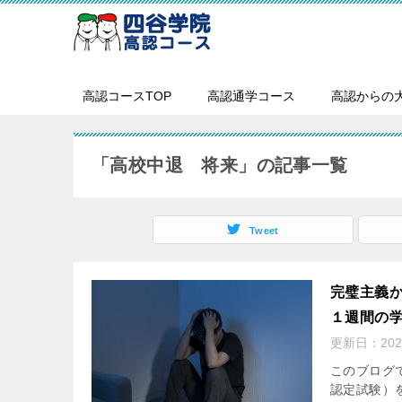
高認コースTOP
高認通学コース
高認からの
「高校中退 将来」の記事一覧
Tweet
完璧主義か
１週間の
更新日：
20
このブログ
認定試験）