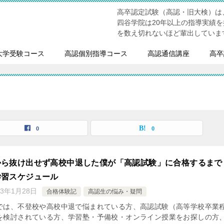
高卒認定試験（高認・旧大検）は
四谷学院は20年以上の指導実績
を数え切れないほど輩出していま
大学受験コース
高認個別指導コース
高認通信講座
高卒
0
0
ら抜け出せず高校中退した僕が「高認試験」に合格するまで 
学習スケジュール
23年1月28日
合格体験記
高認生の悩み・疑問
では、不登校や高校中退で悩まれている方、高認試験（高等学校卒業
を検討されている方、学習塾・予備校・オンライン授業をお探しの方