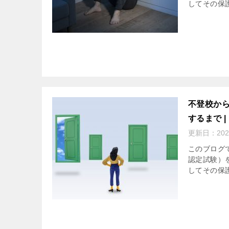
してその保
不登校か
するまで 
更新日：
20
このブログ
認定試験）
してその保