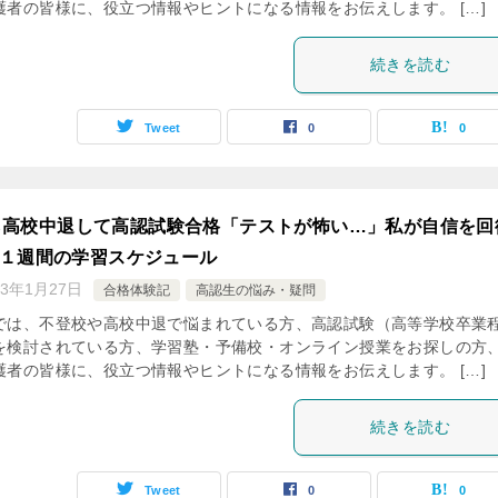
護者の皆様に、役立つ情報やヒントになる情報をお伝えします。 […]
続きを読む
Tweet
0
0
ら高校中退して高認試験合格「テストが怖い…」私が自信を回
| １週間の学習スケジュール
23年1月27日
合格体験記
高認生の悩み・疑問
では、不登校や高校中退で悩まれている方、高認試験（高等学校卒業
を検討されている方、学習塾・予備校・オンライン授業をお探しの方
護者の皆様に、役立つ情報やヒントになる情報をお伝えします。 […]
続きを読む
Tweet
0
0