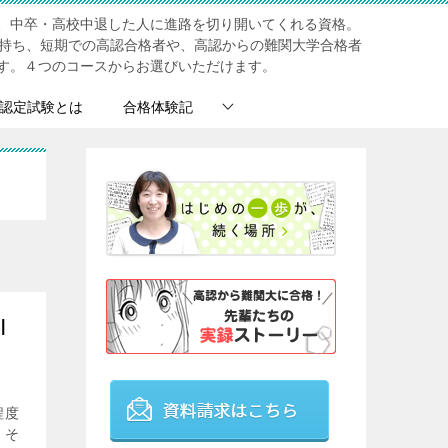
、中卒・高校中退した人に進路を切り開いてくれる資格。
を持ち、短期での高認合格者や、高認からの難関大学合格者
す。４つのコースからお選びいただけます。
認定試験とは
合格体験記
|
程度
、そ