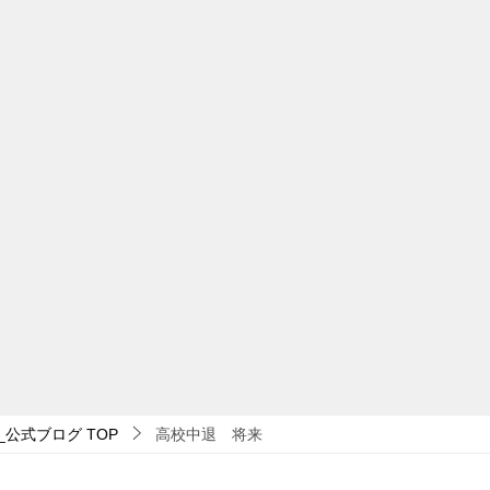
_公式ブログ
TOP
高校中退 将来