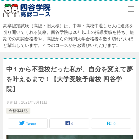
高卒認定試験（高認・旧大検）は、中卒・高校中退した人に進路を
切り開いてくれる資格。四谷学院は20年以上の指導実績を持ち、短
期での高認合格者や、高認からの難関大学合格者を数え切れないほ
ど輩出しています。４つのコースからお選びいただけます。
中１から不登校だった私が、自分を変えて夢
を叶えるまで！【大学受験予備校 四谷学
院】
更新日：
2021年8月11日
合格体験記
Tweet
0
0