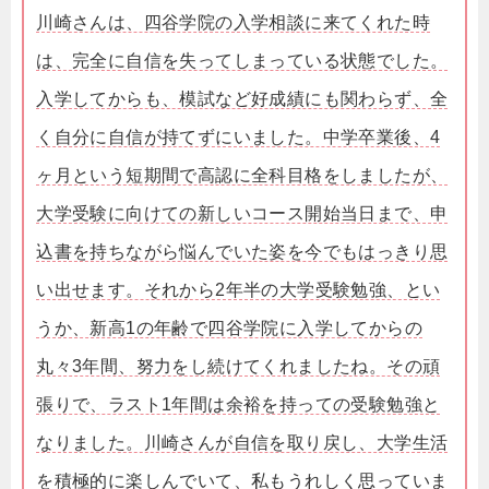
川崎さんは、四谷学院の入学相談に来てくれた時
は、完全に自信を失ってしまっている状態でした。
入学してからも、模試など好成績にも関わらず、全
く自分に自信が持てずにいました。中学卒業後、4
ヶ月という短期間で高認に全科目格をしましたが、
大学受験に向けての新しいコース開始当日まで、申
込書を持ちながら悩んでいた姿を今でもはっきり思
い出せます。それから2年半の大学受験勉強、とい
うか、新高1の年齢で四谷学院に入学してからの
丸々3年間、努力をし続けてくれましたね。その頑
張りで、ラスト1年間は余裕を持っての受験勉強と
なりました。川崎さんが自信を取り戻し、大学生活
を積極的に楽しんでいて、私もうれしく思っていま