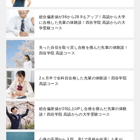
総合偏差値が36から28.9もアップ！高認から大学
に合格した先輩の体験談！四谷学院 高認からの大
学受験コース
失った自信を取り戻し合格を掴んだ先輩の体験談！
四谷学院 高認コース
2ヵ月半で全科目合格した先輩の体験談！四谷学院
高認コース
総合偏差値が20以上UPし合格を掴んだ先輩の体験
談！四谷学院 高認からの大学受験コース
心身の不調から入院。高1で高校を中退した私が、