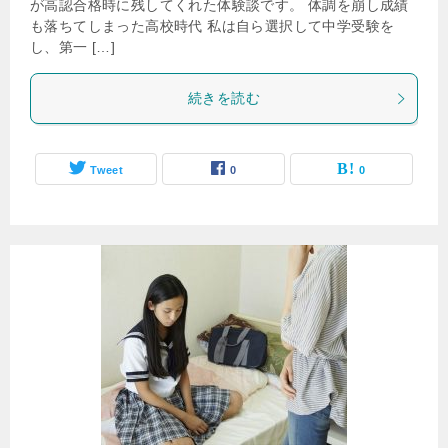
が高認合格時に残してくれた体験談です。 体調を崩し成績
も落ちてしまった高校時代 私は自ら選択して中学受験を
し、第一 […]
続きを読む
Tweet
0
0