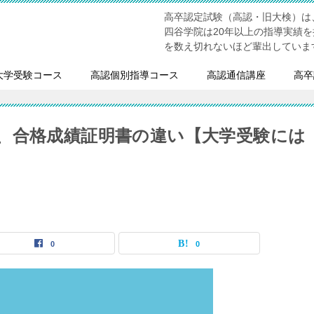
高卒認定試験（高認・旧大検）は
四谷学院は20年以上の指導実績
を数え切れないほど輩出していま
大学受験コース
高認個別指導コース
高認通信講座
高卒
、合格成績証明書の違い【大学受験には
0
0