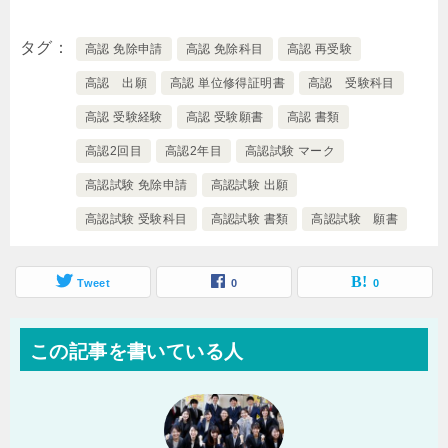
タグ
高認 免除申請
高認 免除科目
高認 再受験
高認 出願
高認 単位修得証明書
高認 受験科目
高認 受験経験
高認 受験願書
高認 書類
高認2回目
高認2年目
高認試験 マーク
高認試験 免除申請
高認試験 出願
高認試験 受験科目
高認試験 書類
高認試験 願書
Tweet
0
0
この記事を書いている人