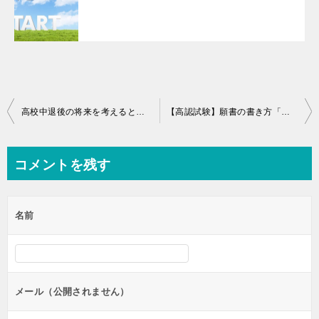
投
高校中退後の将来を考えるときにも高認がおすすめな3つの理由
【高認試験】願書の書き方「免除申請」を分かりやすく解説します！間違えやすいパターンも解説！高校中退・高認再受験者向け
稿
ナ
コメントを残す
ビ
ゲ
名前
ー
シ
ョ
ン
メール（公開されません）