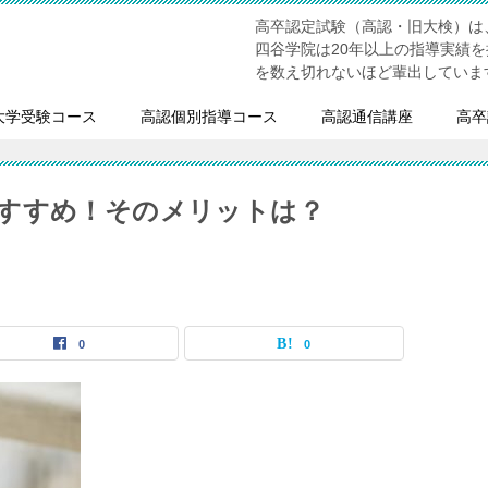
高卒認定試験（高認・旧大検）は
四谷学院は20年以上の指導実績
を数え切れないほど輩出していま
大学受験コース
高認個別指導コース
高認通信講座
高卒
すすめ！そのメリットは？
0
0