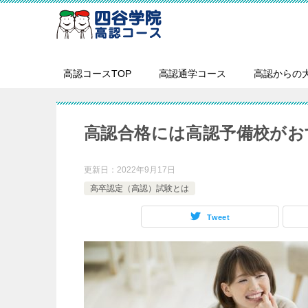
高認コースTOP
高認通学コース
高認からの
高認合格には高認予備校がお
更新日：
2022年9月17日
高卒認定（高認）試験とは
Tweet