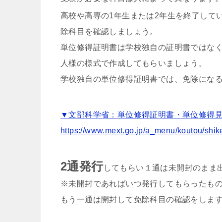
高校や高専の1年生または2年生を終了して
除科目を確認しましょう。
単位修得証明書は学校独自の証明書ではな
人様の様式で作成してもらいましょう。
学校独自の単位修得証明書では、免除にな
▼文部科学省：単位修得証明書・単位修得
https://www.mext.go.jp/a_menu/koutou/shi
2通発行
してもらい１通は未開封のまま
※未開封であればいつ発行してもらったも
もう一通は開封して免除科目の確認をしま