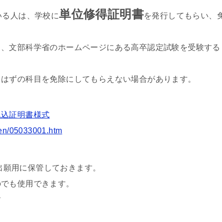
単位修得証明書
いる人は、学校に
を発行してもらい、
く、文部科学省のホームページにある高卒認定試験を受験する
るはずの科目を免除にしてもらえない場合があります。
見込証明書様式
ken/05033001.htm
出願用に保管しておきます。
のでも使用できます。
す