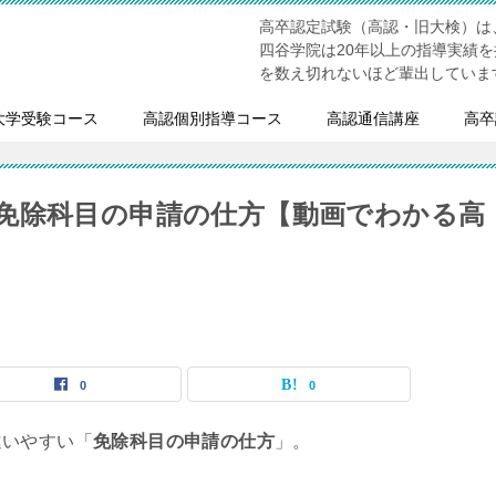
高卒認定試験（高認・旧大検）は
四谷学院は20年以上の指導実績
を数え切れないほど輩出していま
大学受験コース
高認個別指導コース
高認通信講座
高卒
免除科目の申請の仕方【動画でわかる高
0
0
違いやすい「
免除科目の申請の仕方
」。