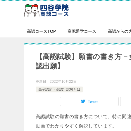
高認コースTOP
高認通学コース
高認からの
【高認試験】願書の書き方－
認出願】
更新日：
2022年10月22日
高卒認定（高認）試験とは
Tweet
高認試験の願書の書き方について、特に間
動画でわかりやすく解説しています。