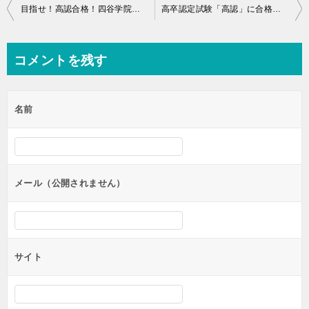
投
目指せ！高認合格！四谷学院の勝利の五箇条
高卒認定試験「高認」に合格しました！中退、ブランク、不安を乗り越えて短期合格
稿
ナ
コメントを残す
ビ
ゲ
名前
ー
シ
ョ
ン
メール（公開されません）
サイト