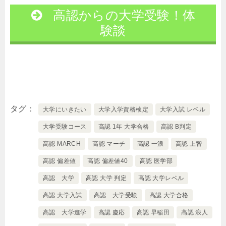
高認からの大学受験！体
験談
タグ
大学にいきたい
大学入学資格検定
大学入試 レベル
大学受験コース
高認 1年 大学合格
高認 B判定
高認 MARCH
高認 マーチ
高認 一浪
高認 上智
高認 偏差値
高認 偏差値40
高認 医学部
高認 大学
高認 大学 判定
高認 大学レベル
高認 大学入試
高認 大学受験
高認 大学合格
高認 大学進学
高認 慶応
高認 早稲田
高認 浪人