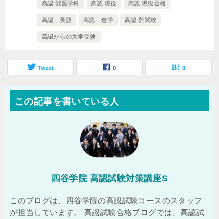
高認 獣医学科
高認 現役
高認 現役合格
高認 英語
高認 進学
高認 難関校
高認からの大学受験
Tweet
0
0
この記事を書いている人
四谷学院 高認試験対策講座S
このブログは、四谷学院の高認試験コースのスタッフ
が担当しています。 高認試験合格ブログでは、高認試