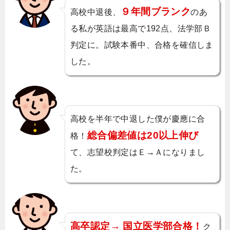
９年間ブランク
高校中退後、
のあ
る私が英語は最高で192点、法学部Ｂ
判定に。試験本番中、合格を確信しま
した。
高校を半年で中退した僕が慶應に合
総合偏差値は20以上伸び
格！
て、志望校判定はＥ→Ａになりまし
た。
高卒認定→ 国立医学部合格！
ク