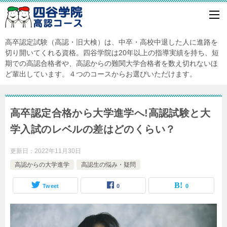
高卒認定試験（高認・旧大検）は、中卒・高校中退した人に進路を
切り開いてくれる資格。四谷学院は20年以上の指導実績を持ち、短
期での高認合格者や、高認からの難関大学合格者を数え切れないほ
ど輩出しています。４つのコースからお選びいただけます。
高卒認定合格から大学進学へ!高認試験と大
学入試のレベルの差はどのくらい？
更新日：
2022年11月30日
高認からの大学進学
高認生の悩み・疑問
Tweet
0
0