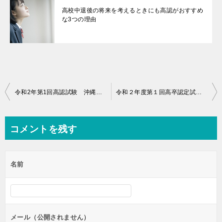
高校中退後の将来を考えるときにも高認がおすすめ
な3つの理由
投
令和2年第1回高認試験 沖縄会場で検温が実施されます
令和２年度第１回高卒認定試験の総括
稿
ナ
コメントを残す
ビ
ゲ
名前
ー
シ
ョ
ン
メール（公開されません）