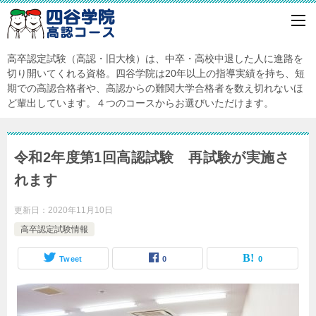
高卒認定試験（高認・旧大検）は、中卒・高校中退した人に進路を
切り開いてくれる資格。四谷学院は20年以上の指導実績を持ち、短
期での高認合格者や、高認からの難関大学合格者を数え切れないほ
ど輩出しています。４つのコースからお選びいただけます。
令和2年度第1回高認試験 再試験が実施さ
れます
更新日：
2020年11月10日
高卒認定試験情報
Tweet
0
0