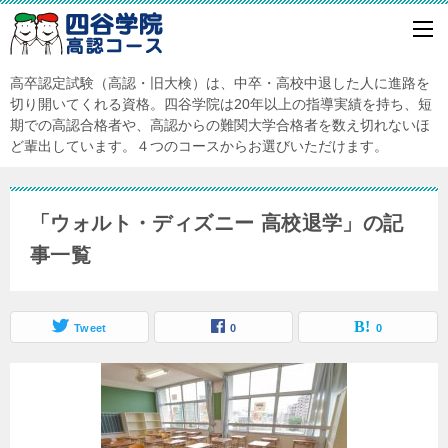
高卒認定試験（高認・旧大検）は、中卒・高校中退した人に進路を
切り開いてくれる資格。四谷学院は20年以上の指導実績を持ち、短
期での高認合格者や、高認からの難関大学合格者を数え切れないほ
ど輩出しています。４つのコースからお選びいただけます。
「ウォルト・ディズニー 高校退学」の記
事一覧
Tweet
0
0