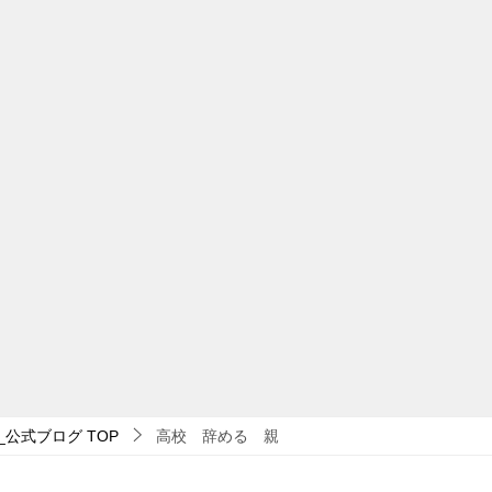
_公式ブログ
TOP
高校 辞める 親