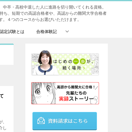
、中卒・高校中退した人に進路を切り開いてくれる資格。
を持ち、短期での高認合格者や、高認からの難関大学合格者
す。４つのコースからお選びいただけます。
認定試験とは
合格体験記
て
が、
介し