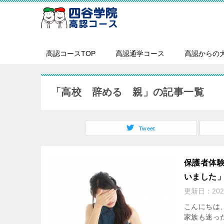
高認コースTOP
高認通学コース
高認からの
「高校 辞める 親」の記事一覧
Tweet
保護者体
いました
更新日：
20
こんにちは
家族も迷っ