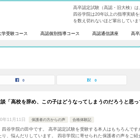
高卒認定試験（高認・旧大検）は
四谷学院は20年以上の指導実績
を数え切れないほど輩出していま
大学受験コース
高認個別指導コース
高認通信講座
高卒
0
0
験談「高校を辞め、この子はどうなってしまうのだろうと思っ
」
20年11月11日
保護者の方からの声
合格体験記
、四谷学院の田中です。 高卒認定試験を受験する本人はもちろんです
たり、悩んだりしています。 四谷学院に寄せられた保護者の声をご紹