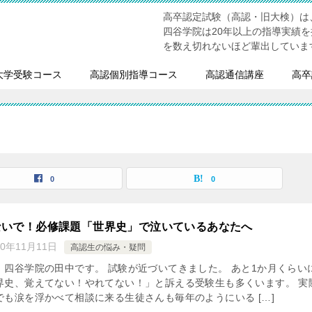
高卒認定試験（高認・旧大検）は
四谷学院は20年以上の指導実績
を数え切れないほど輩出していま
大学受験コース
高認個別指導コース
高認通信講座
高卒
0
0
ないで！必修課題「世界史」で泣いているあなたへ
20年11月11日
高認生の悩み・疑問
、四谷学院の田中です。 試験が近づいてきました。 あと1か月くらい
界史、覚えてない！やれてない！」と訴える受験生も多くいます。 実
でも涙を浮かべて相談に来る生徒さんも毎年のようにいる […]