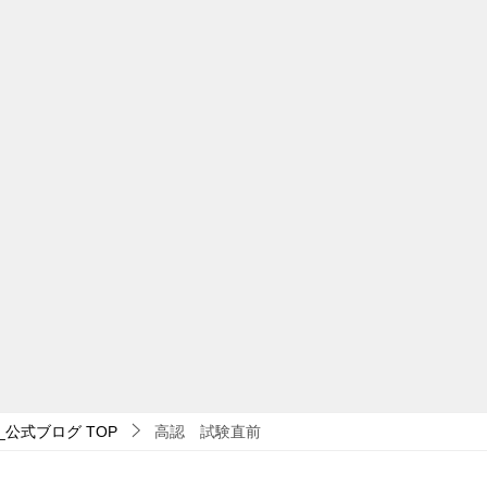
_公式ブログ
TOP
高認 試験直前