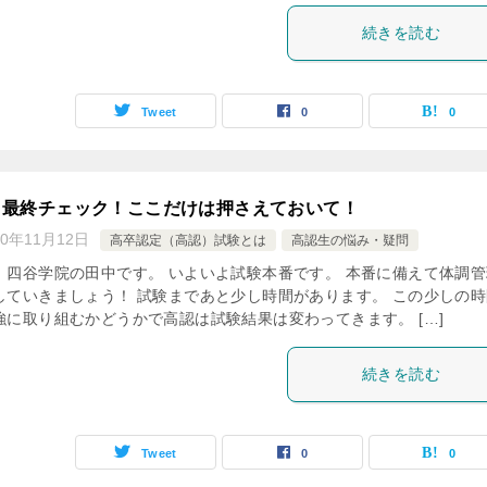
続きを読む
Tweet
0
0
！最終チェック！ここだけは押さえておいて！
20年11月12日
高卒認定（高認）試験とは
高認生の悩み・疑問
、四谷学院の田中です。 いよいよ試験本番です。 本番に備えて体調管
していきましょう！ 試験まであと少し時間があります。 この少しの時
強に取り組むかどうかで高認は試験結果は変わってきます。 […]
続きを読む
Tweet
0
0