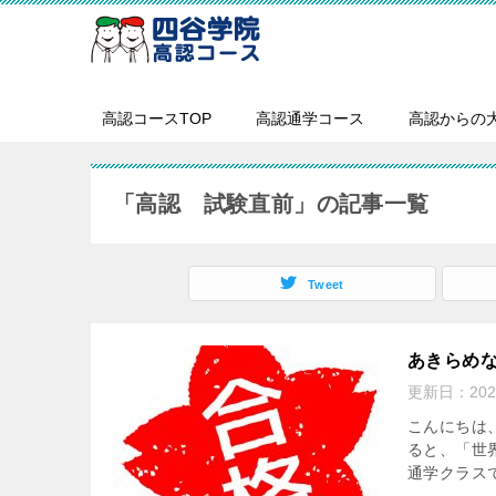
高認コースTOP
高認通学コース
高認からの
「高認 試験直前」の記事一覧
Tweet
あきらめ
更新日：
20
こんにちは
ると、「世
通学クラス