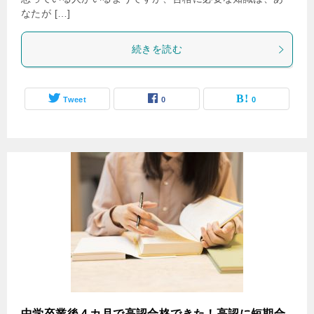
なたが […]
続きを読む
Tweet
0
0
中学卒業後４カ月で高認合格できた！高認に短期合