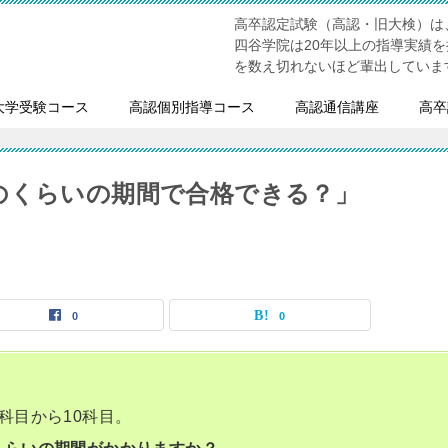
高卒認定試験（高認・旧大検）は
四谷学院は20年以上の指導実績
を数え切れないほど輩出していま
大学受験コース
高認個別指導コース
高認通信講座
高卒
のくらいの期間で合格できる？」
0
0
科目から10科目。