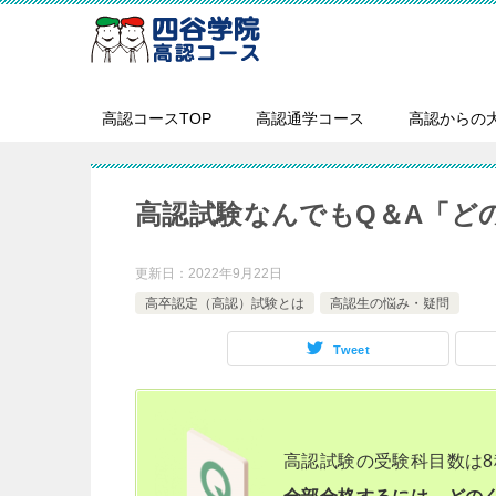
高認コースTOP
高認通学コース
高認からの
高認試験なんでもQ＆A「ど
更新日：
2022年9月22日
高卒認定（高認）試験とは
高認生の悩み・疑問
Tweet
高認試験の受験科目数は8