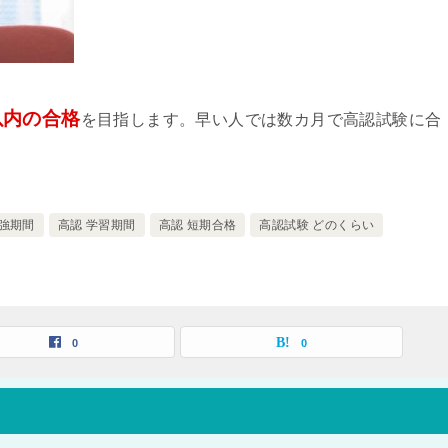
以内の合格
を目指します。早い人では数カ月で高認試験に合
勉強期間
高認 学習期間
高認 短期合格
高認試験 どのくらい
0
0