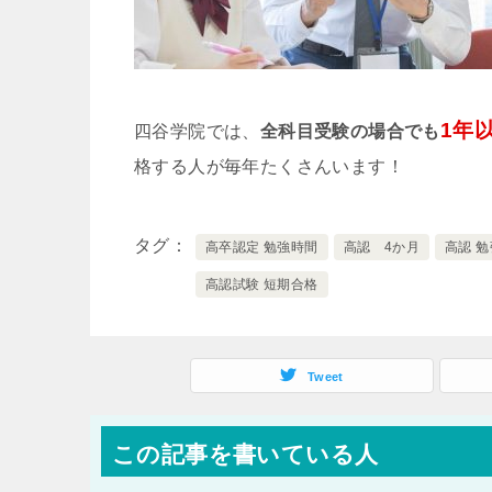
1年
四谷学院では、
全科目受験の場合でも
格する人が毎年たくさんいます！
タグ
高卒認定 勉強時間
高認 4か月
高認 
高認試験 短期合格
Tweet
この記事を書いている人