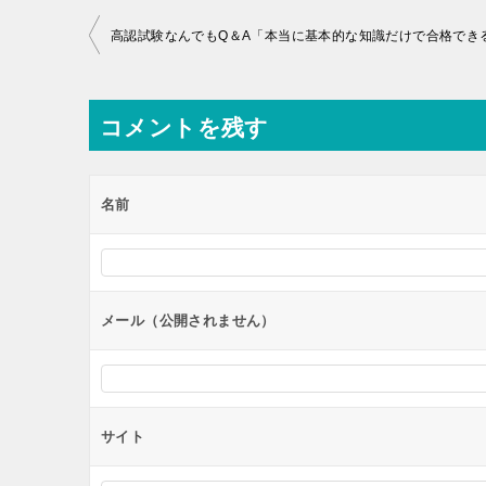
投
高認試験なんでもQ＆A「本当に基本的な知識だけで合格でき
稿
ナ
コメントを残す
ビ
ゲ
ー
名前
シ
ョ
ン
メール（公開されません）
サイト