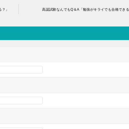
る？」
高認試験なんでもQ＆A「勉強がキライでも合格でき