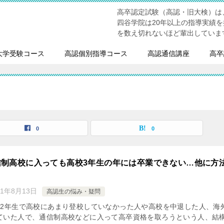
高卒認定試験（高認・旧大検）は
四谷学院は20年以上の指導実績
を数え切れないほど輩出していま
大学受験コース
高認個別指導コース
高認通信講座
高卒
0
0
信制高校に入っても高校3年生の年には卒業できない…他に方
21年8月13日
高認生の悩み・疑問
・2年生で高校にあまり登校していなかった人や高校を中退した人、海
ていた人で、通信制高校などに入って高卒資格を取ろうという人、結