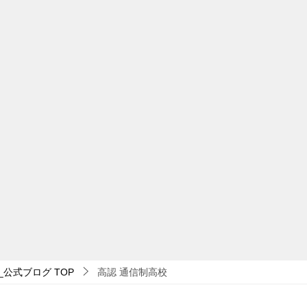
_公式ブログ
TOP
高認 通信制高校