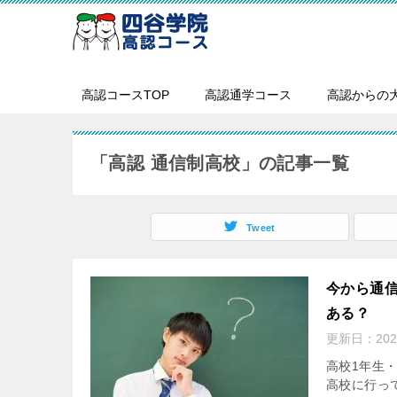
高認コースTOP
高認通学コース
高認からの
「高認 通信制高校」の記事一覧
Tweet
今から通
ある？
更新日：
20
高校1年生
高校に行っ