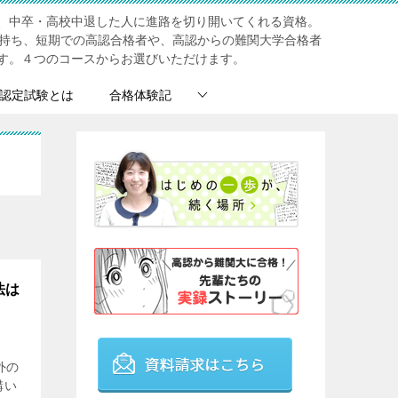
、中卒・高校中退した人に進路を切り開いてくれる資格。
を持ち、短期での高認合格者や、高認からの難関大学合格者
す。４つのコースからお選びいただけます。
認定試験とは
合格体験記
法は
外の
構い