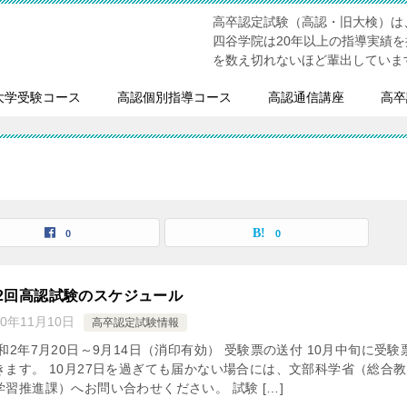
高卒認定試験（高認・旧大検）は
四谷学院は20年以上の指導実績
を数え切れないほど輩出していま
大学受験コース
高認個別指導コース
高認通信講座
高卒
0
0
2回高認試験のスケジュール
20年11月10日
高卒認定試験情報
和2年7月20日～9月14日（消印有効） 受験票の送付 10月中旬に受験
きます。 10月27日を過ぎても届かない場合には、文部科学省（総合
習推進課）へお問い合わせください。 試験 […]