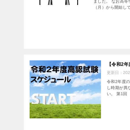
ました。 なお高等
（月）から開始して
【令和2
更新日：
20
令和2年度
し時期が異
い。 第1回