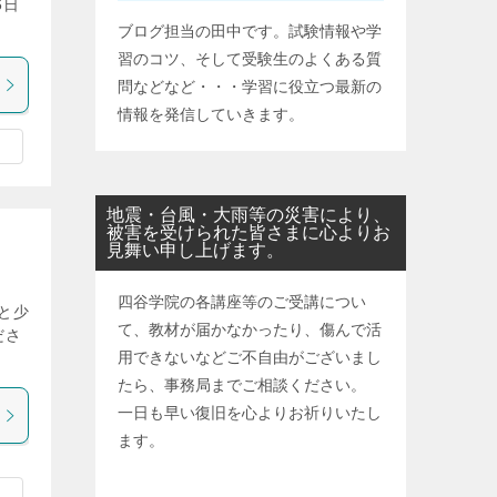
6日
ブログ担当の田中です。試験情報や学
習のコツ、そして受験生のよくある質
問などなど・・・学習に役立つ最新の
情報を発信していきます。
地震・台風・大雨等の災害により、
被害を受けられた皆さまに心よりお
見舞い申し上げます。
四谷学院の各講座等のご受講につい
と少
て、教材が届かなかったり、傷んで活
ださ
用できないなどご不自由がございまし
たら、事務局までご相談ください。
一日も早い復旧を心よりお祈りいたし
ます。