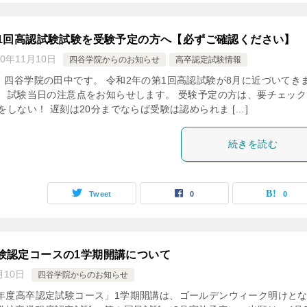
1回高認試験試験を受験予定の方へ【必ずご確認ください】
20年11月10日
四谷学院からのお知らせ
高卒認定試験情報
、四谷学院の田中です。 令和2年の第1回高認試験が8月に近づいてき
は、試験当日の注意点をお知らせします。 受験予定の方は、要チェック
をしない！ 遅刻は20分までならば受験は認められま […]
続きを読む
Tweet
0
0
試験認定コースの1学期開講について
月10日
四谷学院からのお知らせ
0年度高卒認定試験コース」1学期開講は、ゴールデンウィーク明けと