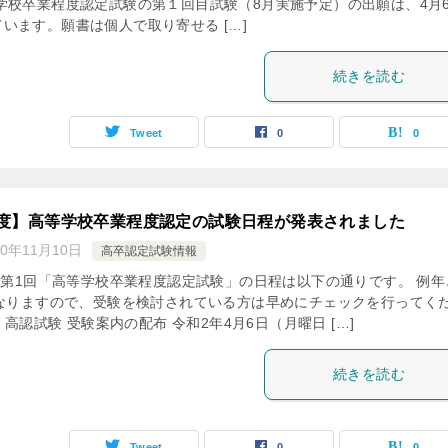
学校卒業程度認定試験の第１回目試験（8月実施予定）の出願は、4月
います。願書は個人で取り寄せる […]
続きを読む
Tweet
0
0
年度】高等学校卒業程度認定の試験日程が発表されました
20年11月10日
高卒認定試験情報
の第1回「高等学校卒業程度認定試験」の日程は以下の通りです。 例年
なりますので、受験を検討されている方は早めにチェックを行ってく
 高認試験 受験案内の配布 令和2年4月6日（月曜日 […]
続きを読む
Tweet
0
0