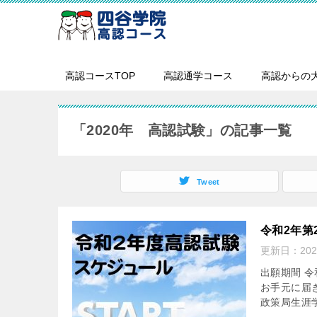
高認コースTOP
高認通学コース
高認からの
「2020年 高認試験」の記事一覧
Tweet
令和2年第
更新日：
20
出願期間 令
お手元に届
政策局生涯学