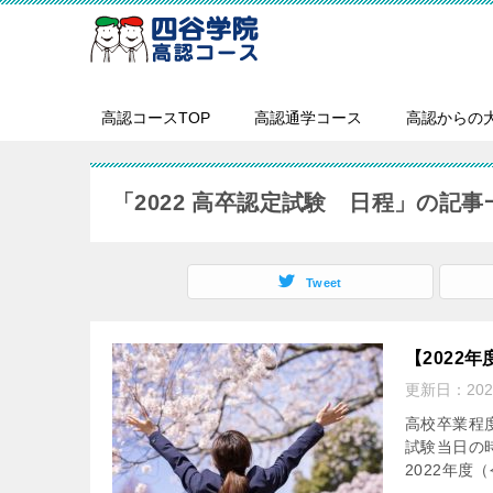
高認コースTOP
高認通学コース
高認からの
「2022 高卒認定試験 日程」の記事
Tweet
【2022
更新日：
20
高校卒業程
試験当日の
2022年度