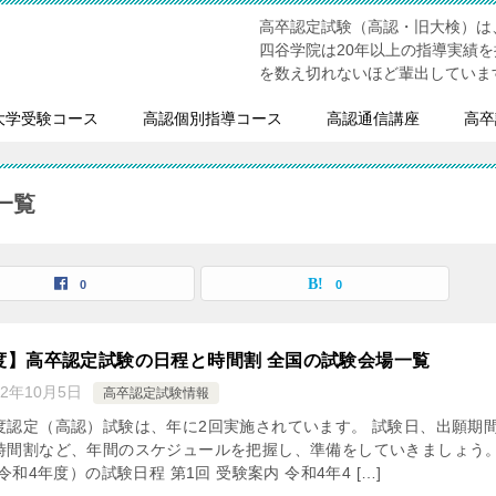
高卒認定試験（高認・旧大検）は
四谷学院は20年以上の指導実績
を数え切れないほど輩出していま
大学受験コース
高認個別指導コース
高認通信講座
高卒
一覧
0
0
年度】高卒認定試験の日程と時間割 全国の試験会場一覧
22年10月5日
高卒認定試験情報
度認定（高認）試験は、年に2回実施されています。 試験日、出願期
時間割など、年間のスケジュールを把握し、準備をしていきましょう
（令和4年度）の試験日程 第1回 受験案内 令和4年4 […]