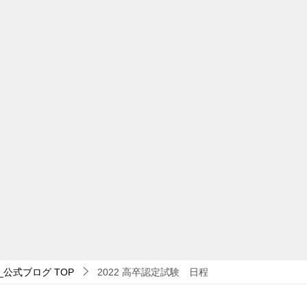
_公式ブログ
TOP
2022 高卒認定試験 日程