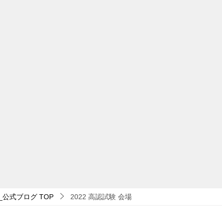
_公式ブログ
TOP
2022 高認試験 会場