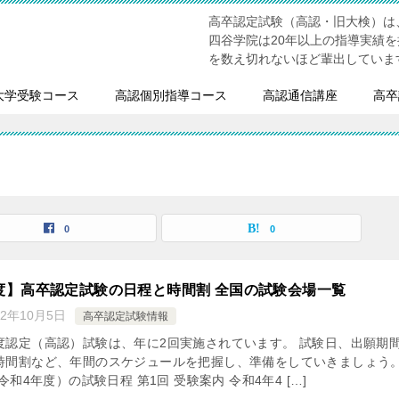
高卒認定試験（高認・旧大検）は
四谷学院は20年以上の指導実績
を数え切れないほど輩出していま
大学受験コース
高認個別指導コース
高認通信講座
高卒
0
0
年度】高卒認定試験の日程と時間割 全国の試験会場一覧
22年10月5日
高卒認定試験情報
度認定（高認）試験は、年に2回実施されています。 試験日、出願期
時間割など、年間のスケジュールを把握し、準備をしていきましょう
（令和4年度）の試験日程 第1回 受験案内 令和4年4 […]