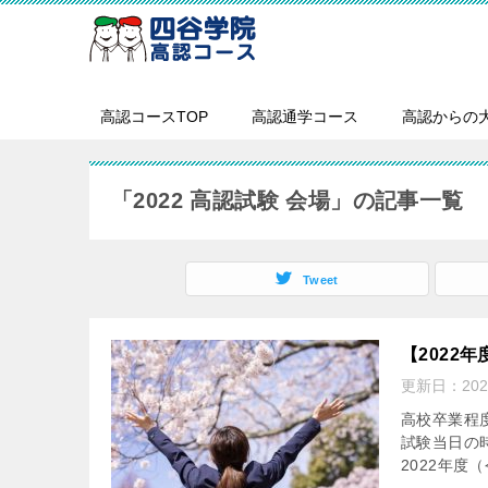
高認コースTOP
高認通学コース
高認からの
「2022 高認試験 会場」の記事一覧
Tweet
【2022
更新日：
20
高校卒業程
試験当日の
2022年度