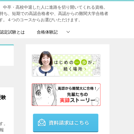
、中卒・高校中退した人に進路を切り開いてくれる資格。
を持ち、短期での高認合格者や、高認からの難関大学合格者
す。４つのコースからお選びいただけます。
認定試験とは
合格体験記
受験
す。
報