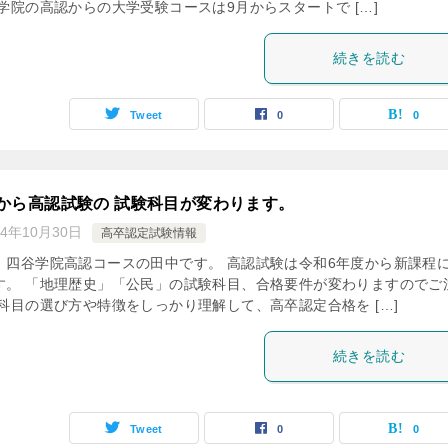
学院の高認からの大学受験コースは9月からスタートで […]
続きを読む
Tweet
0
0
から高認試験の 試験科目が変わります。
24年10月30日
高卒認定試験情報
、四谷学院高認コースの田中です。 高認試験は令和6年度から新課程
す。 「地理歴史」「公民」の試験科目、合格要件が変わりますのでご
科目の選び方や特徴をしっかり理解して、高卒認定合格を […]
続きを読む
Tweet
0
0