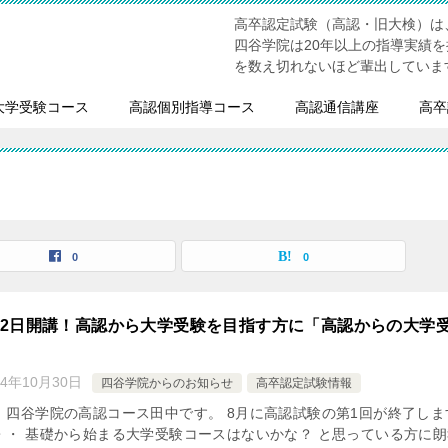
高卒認定試験（高認・旧大検）は
四谷学院は20年以上の指導実績
を数え切れないほど輩出していま
大学受験コース
高認個別指導コース
高認通信講座
高卒
0
0
9月2日開講！高認から大学受験を目指す方に「高認からの大学
24年10月30日
四谷学院からのお知らせ
高卒認定試験情報
、四谷学院の高認コース田中です。 8月に高認試験の第1回が終了しま
・・ 基礎から始まる大学受験コースはないかな？ と思っている方に朗