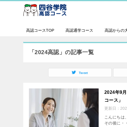
高認コースTOP
高認通学コース
高認からの
「2024高認」の記事一覧
Tweet
2024年
コース」
更新日：
20
こんにちは
その後に・