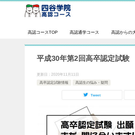
高認コースTOP
高認通学コース
高認からの
平成30年第2回高卒認定試験 
更新日：
2020年11月11日
高卒認定試験情報
高認生の悩み・疑問
Tweet