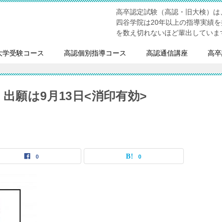
高卒認定試験（高認・旧大検）は
四谷学院は20年以上の指導実績
を数え切れないほど輩出していま
大学受験コース
高認個別指導コース
高認通信講座
高卒
出願は9月13日<消印有効>
0
0