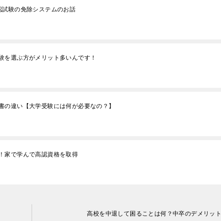
認試験の免除システムのお話
験を選ぶ方がメリット多いんです！
書の違い【大学受験には何が必要なの？】
！家で学んで高認資格を取得
高校を中退して困ることは何？中卒のデメリッ