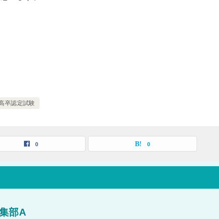
回高卒認定試験
0
0
集部A