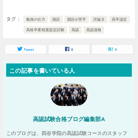
タグ
勉強の仕方
国語
国語が苦手
評論文
高卒認定
高校卒業程度認定試験
高認
高認資格
Tweet
0
0
この記事を書いている人
高認試験合格ブログ編集部A
このブログは、四谷学院の高認試験コースのスタッフ