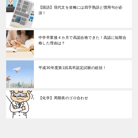
【国語】現代文を攻略には四字熟語と慣用句が必
須！
中学卒業後４カ月で高認合格できた！高認に短期合
格した理由は？
平成30年度第1回高卒認定試験の総括！
【化学】周期表のゴロ合わせ