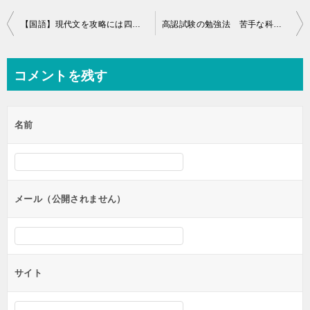
投
【国語】現代文を攻略には四字熟語と慣用句が必須！
高認試験の勉強法 苦手な科目はやっぱり数学と英語
稿
ナ
コメントを残す
ビ
ゲ
名前
ー
シ
ョ
ン
メール（公開されません）
サイト