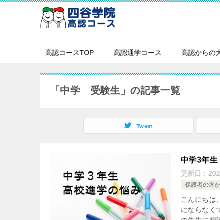
高認コースTOP
高認通学コース
高認からの
「中学 受験生」の記事一覧
Tweet
中学3年
更新日：
20
保護者の方
こんにちは
にならなく