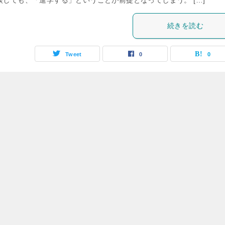
談しても、「進学する」ということが前提となってしまう。 […]
続きを読む
Tweet
0
0