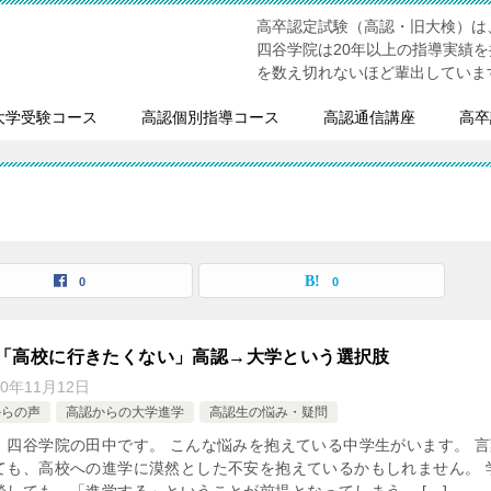
高卒認定試験（高認・旧大検）は
四谷学院は20年以上の指導実績
を数え切れないほど輩出していま
大学受験コース
高認個別指導コース
高認通信講座
高卒
0
0
生「高校に行きたくない」高認→大学という選択肢
20年11月12日
からの声
高認からの大学進学
高認生の悩み・疑問
、四谷学院の田中です。 こんな悩みを抱えている中学生がいます。 言
ても、高校への進学に漠然とした不安を抱えているかもしれません。 