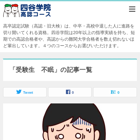
高卒認定試験（高認・旧大検）は、中卒・高校中退した人に進路を
切り開いてくれる資格。四谷学院は20年以上の指導実績を持ち、短
期での高認合格者や、高認からの難関大学合格者を数え切れないほ
ど輩出しています。４つのコースからお選びいただけます。
「受験生 不眠」の記事一覧
Tweet
0
0