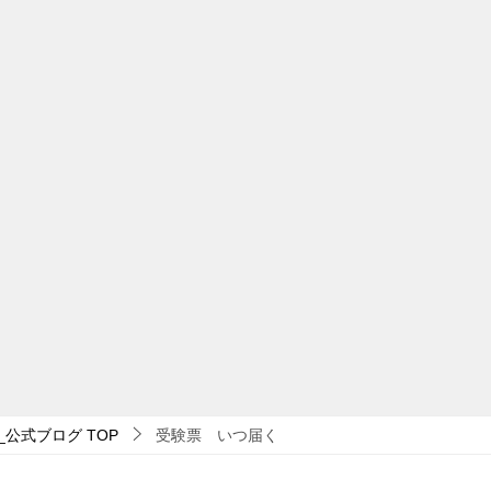
_公式ブログ
TOP
受験票 いつ届く