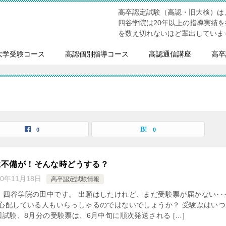
高卒認定試験（高認・旧大検）は
四谷学院は20年以上の指導実績
を数え切れないほど輩出していま
大学受験コース
高認個別指導コース
高認通信講座
高卒
0
0
に不備が！そんな時どうする？
20年11月18日
高卒認定試験情報
、四谷学院の田中です。 出願はしたけれど、まだ受験票が届かない･･
 心配している人もいらっしゃるのではないでしょうか？ 受験票はいつ
回試験、8月分の受験票は、6月中旬に順次発送される […]