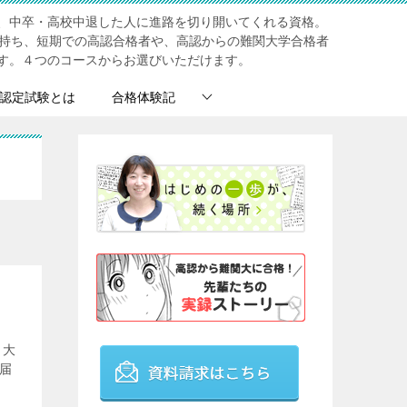
、中卒・高校中退した人に進路を切り開いてくれる資格。
を持ち、短期での高認合格者や、高認からの難関大学合格者
す。４つのコースからお選びいただけます。
認定試験とは
合格体験記
･大
届