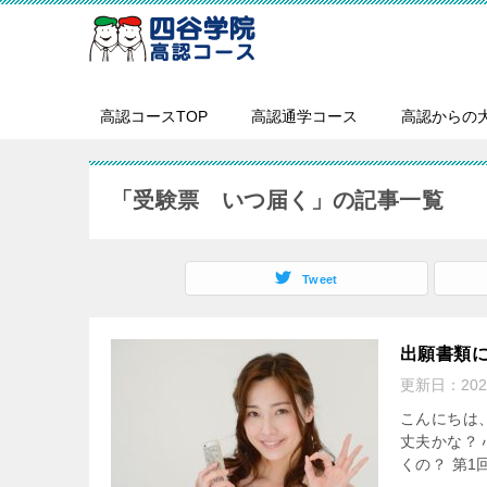
高認コースTOP
高認通学コース
高認からの
「受験票 いつ届く」の記事一覧
Tweet
出願書類
更新日：
20
こんにちは
丈夫かな？
くの？ 第1