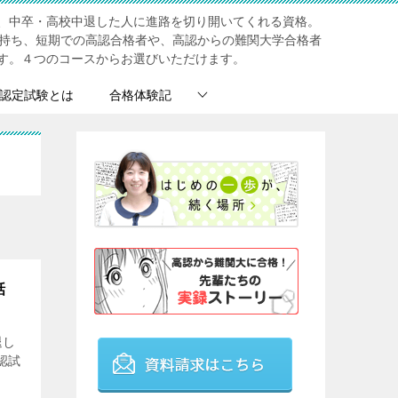
、中卒・高校中退した人に進路を切り開いてくれる資格。
を持ち、短期での高認合格者や、高認からの難関大学合格者
す。４つのコースからお選びいただけます。
認定試験とは
合格体験記
話
退し
認試