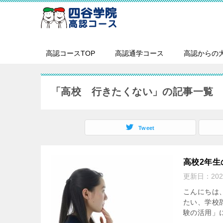
高認コースTOP
高認通学コース
高認からの
「高校 行きたくない」の記事一覧
Tweet
高校2年
更新日：
20
こんにちは
たい、学校
験の活用」に