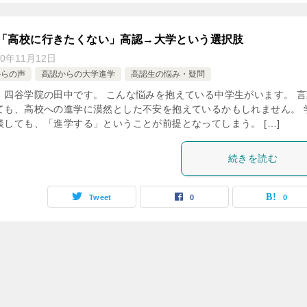
生「高校に行きたくない」高認→大学という選択肢
20年11月12日
からの声
高認からの大学進学
高認生の悩み・疑問
、四谷学院の田中です。 こんな悩みを抱えている中学生がいます。 言
ても、高校への進学に漠然とした不安を抱えているかもしれません。 
談しても、「進学する」ということが前提となってしまう。 […]
続きを読む
Tweet
0
0