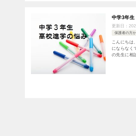
中学3年
更新日：
20
保護者の方
こんにちは
にならなく
の先生に相