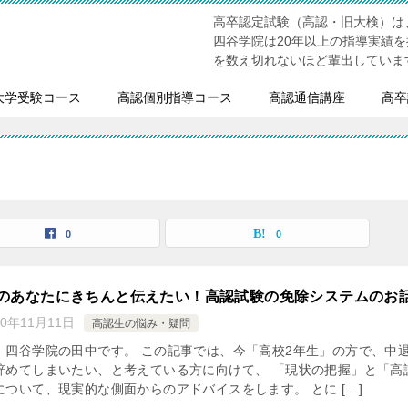
高卒認定試験（高認・旧大検）は
四谷学院は20年以上の指導実績
を数え切れないほど輩出していま
大学受験コース
高認個別指導コース
高認通信講座
高卒
0
0
生のあなたにきちんと伝えたい！高認試験の免除システムのお
20年11月11日
高認生の悩み・疑問
、四谷学院の田中です。 この記事では、今「高校2年生」の方で、中
辞めてしまいたい、と考えている方に向けて、 「現状の把握」と「高
ついて、現実的な側面からのアドバイスをします。 とに […]