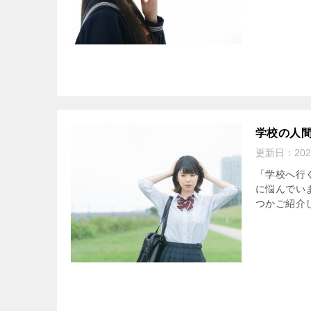
学校の人
更新日：
20
「学校へ行
に悩んでい
つかご紹介