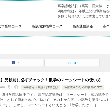
高卒認定試験（高認・旧大検）は
四谷学院は20年以上の指導実績
を数え切れないほど輩出していま
大学受験コース
高認個別指導コース
高認通信講座
高卒
0
0
験】受験前に必ずチェック！数学のマークシートの使い方
24年5月10日
高卒認定（高認）試験とは
高認突破のための学習のコツ
、四谷学院の田中です。 高卒認定試験は「マークシート」式の試験で
択肢」として印刷されているので、その中から正しい記号を塗りつぶす
です。 しかし、マークシートといえども、｢数学」だけ […]