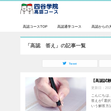
高認コースTOP
高認通学コース
高認からの
「高認 答え」の記事一覧
Tweet
【高認試
更新日：
20
こんにちは
答えが｢選
いう解答方法