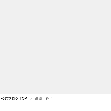
_公式ブログ
TOP
高認 答え