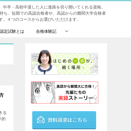
、中卒・高校中退した人に進路を切り開いてくれる資格。
を持ち、短期での高認合格者や、高認からの難関大学合格者
す。４つのコースからお選びいただけます。
認定試験とは
合格体験記
方
きる
率的