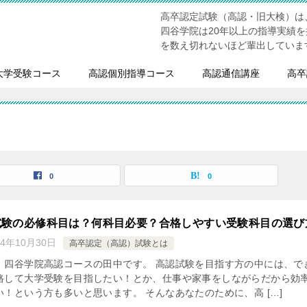
高卒認定試験（高認・旧大検）は
四谷学院は20年以上の指導実績
を数え切れないほど輩出していま
大学受験コース
高認個別指導コース
高認通信講座
高卒
0
0
試験の必修科目は？何科目必要？合格しやすい受験科目の選び
24年10月30日
高卒認定（高認）試験とは
、四谷学院高認コースの田中です。 高認試験を目指す方の中には、で
格して大学受験を目指したい！とか、仕事や家事をしながらだから効
！という方も多いと思います。 そんなあなたのために、高 […]