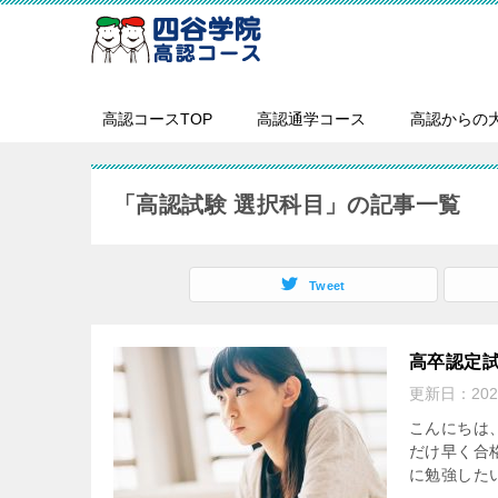
高認コースTOP
高認通学コース
高認からの
「高認試験 選択科目」の記事一覧
Tweet
高卒認定
更新日：
20
こんにちは
だけ早く合
に勉強したい