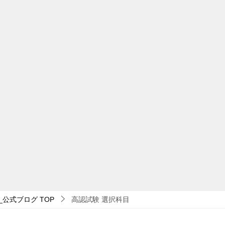
_公式ブログ
TOP
高認試験 選択科目