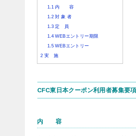
1.1
内 容
1.2
対 象 者
1.3
定 員
1.4
WEBエントリー期限
1.5
WEBエントリー
2
実 施
CFC東日本クーポン利用者募集要
内 容