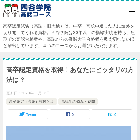
高卒認定試験（高認・旧大検）は、中卒・高校中退した人に進路を
切り開いてくれる資格。四谷学院は20年以上の指導実績を持ち、短
期での高認合格者や、高認からの難関大学合格者を数え切れないほ
ど輩出しています。４つのコースからお選びいただけます。
高卒認定資格を取得！あなたにピッタリの方
法は？
更新日：
2020年11月12日
高卒認定（高認）試験とは
高認生の悩み・疑問
Tweet
0
0