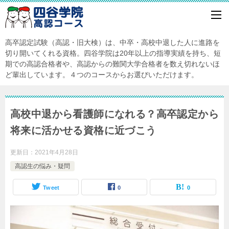
高卒認定試験（高認・旧大検）は、中卒・高校中退した人に進路を
切り開いてくれる資格。四谷学院は20年以上の指導実績を持ち、短
期での高認合格者や、高認からの難関大学合格者を数え切れないほ
ど輩出しています。４つのコースからお選びいただけます。
高校中退から看護師になれる？高卒認定から
将来に活かせる資格に近づこう
更新日：
2021年4月28日
高認生の悩み・疑問
Tweet
0
0