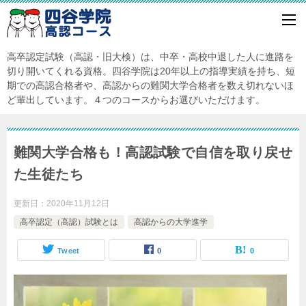
高卒認定試験（高認・旧大検）は、中卒・高校中退した人に進路を
切り開いてくれる資格。四谷学院は20年以上の指導実績を持ち、短
期での高認合格者や、高認からの難関大学合格者を数え切れないほ
ど輩出しています。４つのコースからお選びいただけます。
難関大学合格も！高認試験で自信を取り戻せ
た生徒たち
更新日：
2020年11月12日
高卒認定（高認）試験とは
高認からの大学進学
Tweet
0
0