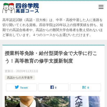
高卒認定試験（高認・旧大検）は、中卒・高校中退した人に進路を
切り開いてくれる資格。四谷学院は20年以上の指導実績を持ち、短
期での高認合格者や、高認からの難関大学合格者を数え切れないほ
ど輩出しています。４つのコースからお選びいただけます。
授業料等免除・給付型奨学金で大学に行こ
う！高等教育の修学支援新制度
更新日：
2020年11月11日
高認からの大学進学
Tweet
0
0