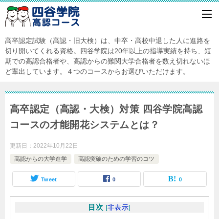
高卒認定試験（高認・旧大検）は、中卒・高校中退した人に進路を
切り開いてくれる資格。四谷学院は20年以上の指導実績を持ち、短
期での高認合格者や、高認からの難関大学合格者を数え切れないほ
ど輩出しています。４つのコースからお選びいただけます。
高卒認定（高認・大検）対策 四谷学院高認
コースの才能開花システムとは？
更新日：
2022年10月22日
高認からの大学進学
高認突破のための学習のコツ
Tweet
0
0
目次
[
非表示
]