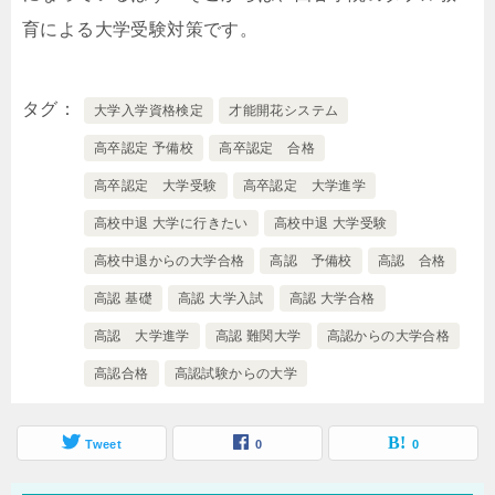
育による大学受験対策です。
タグ
大学入学資格検定
才能開花システム
高卒認定 予備校
高卒認定 合格
高卒認定 大学受験
高卒認定 大学進学
高校中退 大学に行きたい
高校中退 大学受験
高校中退からの大学合格
高認 予備校
高認 合格
高認 基礎
高認 大学入試
高認 大学合格
高認 大学進学
高認 難関大学
高認からの大学合格
高認合格
高認試験からの大学
Tweet
0
0