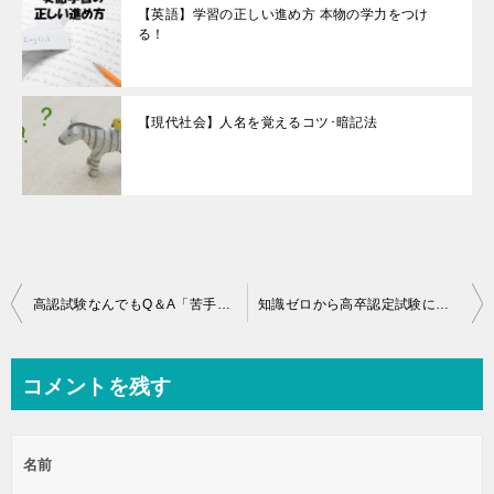
【英語】学習の正しい進め方 本物の学力をつけ
る！
【現代社会】人名を覚えるコツ･暗記法
投
高認試験なんでもQ＆A「苦手科目が克服できない」
知識ゼロから高卒認定試験に一発合格できる！予備校の高認受験コースで鉄板の勉強法で学ぶ
稿
ナ
コメントを残す
ビ
ゲ
名前
ー