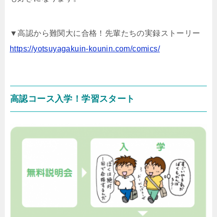
▼高認から難関大に合格！先輩たちの実録ストーリー
https://yotsuyagakuin-kounin.com/comics/
高認コース入学！学習スタート