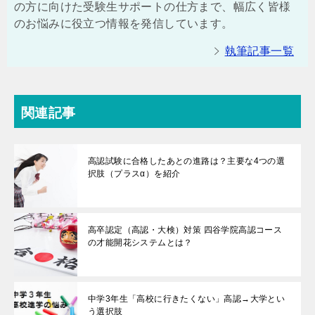
の方に向けた受験生サポートの仕方まで、幅広く皆様
のお悩みに役立つ情報を発信しています。
執筆記事一覧
関連記事
高認試験に合格したあとの進路は？主要な4つの選
択肢（プラスα）を紹介
高卒認定（高認・大検）対策 四谷学院高認コース
の才能開花システムとは？
中学3年生「高校に行きたくない」高認→大学とい
う選択肢