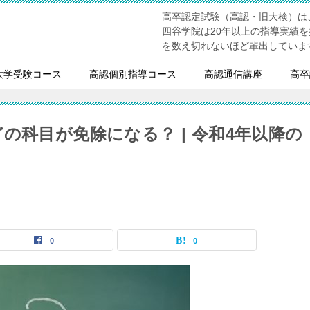
高卒認定試験（高認・旧大検）は
四谷学院は20年以上の指導実績
を数え切れないほど輩出していま
大学受験コース
高認個別指導コース
高認通信講座
高卒
の科目が免除になる？ | 令和4年以降の
0
0