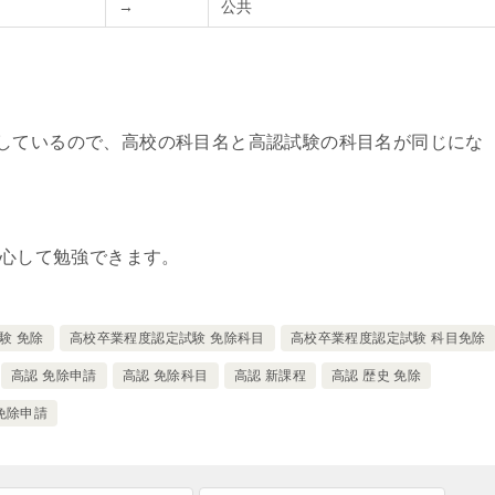
→
公共
しているので、高校の科目名と高認試験の科目名が同じにな
心して勉強できます。
験 免除
高校卒業程度認定試験 免除科目
高校卒業程度認定試験 科目免除
高認 免除申請
高認 免除科目
高認 新課程
高認 歴史 免除
免除申請