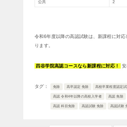
公共
2
令和6年度以降の高認試験は、新課程に対応
ります。
四谷学院高認コースなら新課程に対応！
安
タグ
免除
高卒認定 免除
高校卒業程度認定試
高認 令和4年以降の高校入学者
高認 免除
高認 科目免除
高認試験 免除
高認試験 