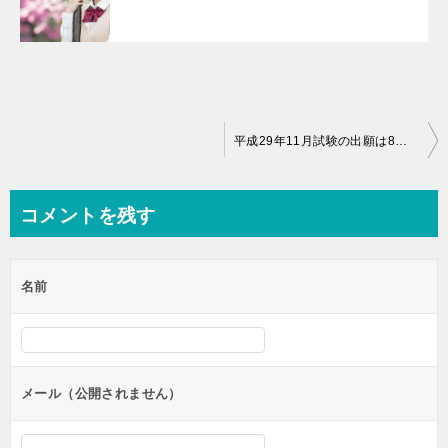
投
平成29年11月試験の出願は8月31日よりスタート！
稿
ナ
コメントを残す
ビ
ゲ
名前
ー
シ
ョ
ン
メール（公開されません）