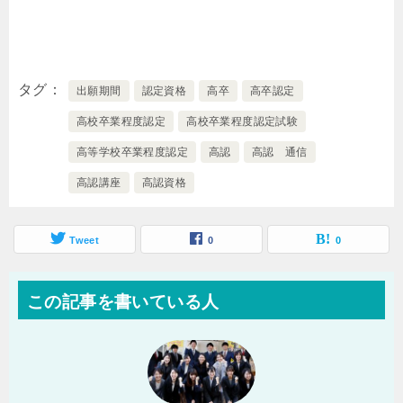
タグ
出願期間
認定資格
高卒
高卒認定
高校卒業程度認定
高校卒業程度認定試験
高等学校卒業程度認定
高認
高認 通信
高認講座
高認資格
Tweet
0
0
この記事を書いている人