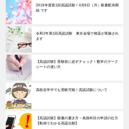
2019年度第1回高認試験！4月8日（月）願書配布開
始 です
令和2年第1回高認試験 東京会場で検温が実施され
ます
【高認試験】受験前に必ずチェック！数学のマーク
シートの使い方
高校在学中でも受験可能！高認試験について
【高認試験】願書の書き方－免除科目の申請の仕方
【動画でわかる高認出願】