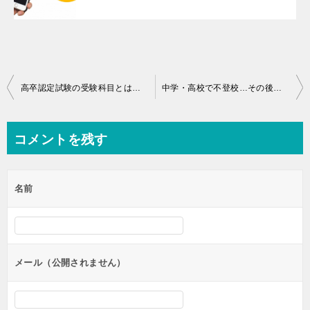
投
高卒認定試験の受験科目とは？地理歴史のAB・免除科目の確認方法
中学・高校で不登校…その後の進路は？高卒認定試験で未来を切り開こう！
稿
ナ
コメントを残す
ビ
ゲ
名前
ー
シ
ョ
ン
メール（公開されません）