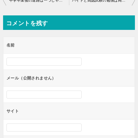
中学卒業後の進路は一つじゃない！主な進路や選択肢を紹介【高認受験もあり】
バイトと高認試験の勉強は両立できる？
稿
ナ
コメントを残す
ビ
ゲ
名前
ー
シ
ョ
ン
メール（公開されません）
サイト