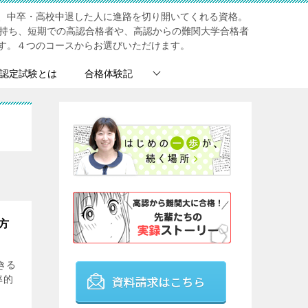
、中卒・高校中退した人に進路を切り開いてくれる資格。
を持ち、短期での高認合格者や、高認からの難関大学合格者
す。４つのコースからお選びいただけます。
認定試験とは
合格体験記
方
きる
率的