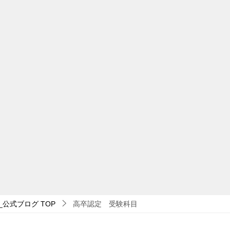
_公式ブログ
TOP
高卒認定 受験科目