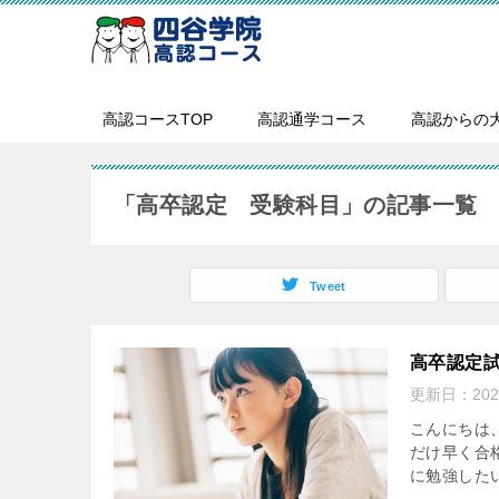
高認コースTOP
高認通学コース
高認からの
「高卒認定 受験科目」の記事一覧
Tweet
高卒認定
更新日：
20
こんにちは
だけ早く合
に勉強したい