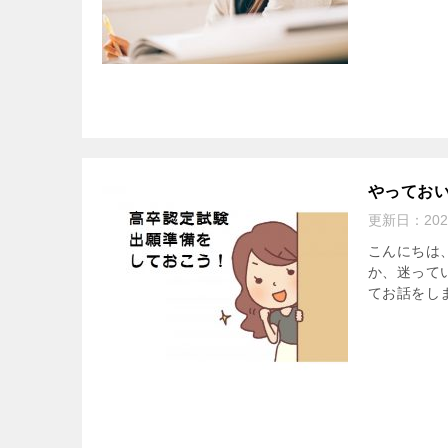
やってお
更新日：
20
こんにちは
か、迷って
てお話をしま