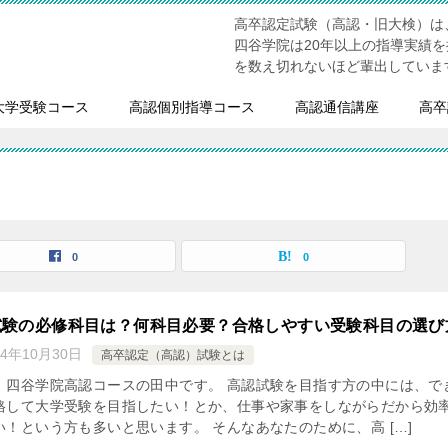
高卒認定試験（高認・旧大検）は
四谷学院は20年以上の指導実績
を数え切れないほど輩出していま
大学受験コース
高認個別指導コース
高認通信講座
高卒
0
0
試験の必修科目は？何科目必要？合格しやすい受験科目の選び
24年10月30日
高卒認定（高認）試験とは
、四谷学院高認コースの田中です。 高認試験を目指す方の中には、で
格して大学受験を目指したい！とか、仕事や家事をしながらだから効
！という方も多いと思います。 そんなあなたのために、高 […]