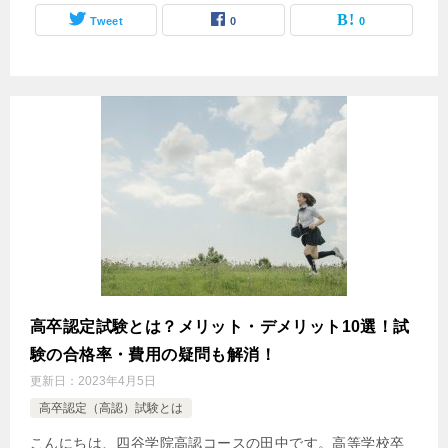
Tweet
0
0
高卒認定試験とは？メリット・デメリット10選！試
験の合格率・費用の疑問も解消！
更新日：
2023年4月5日
高卒認定（高認）試験とは
こんにちは、四谷学院高認コースの田中です。高等学校卒