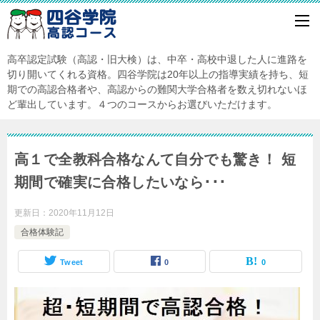
高卒認定試験（高認・旧大検）は、中卒・高校中退した人に進路を
切り開いてくれる資格。四谷学院は20年以上の指導実績を持ち、短
期での高認合格者や、高認からの難関大学合格者を数え切れないほ
ど輩出しています。４つのコースからお選びいただけます。
高１で全教科合格なんて自分でも驚き！ 短
期間で確実に合格したいなら･･･
更新日：
2020年11月12日
合格体験記
Tweet
0
0