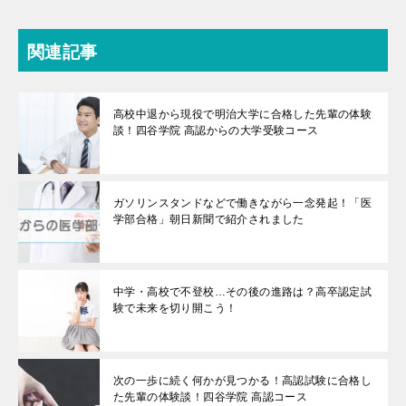
関連記事
高校中退から現役で明治大学に合格した先輩の体験
談！四谷学院 高認からの大学受験コース
ガソリンスタンドなどで働きながら一念発起！「医
学部合格」朝日新聞で紹介されました
中学・高校で不登校…その後の進路は？高卒認定試
験で未来を切り開こう！
次の一歩に続く何かが見つかる！高認試験に合格し
た先輩の体験談！四谷学院 高認コース