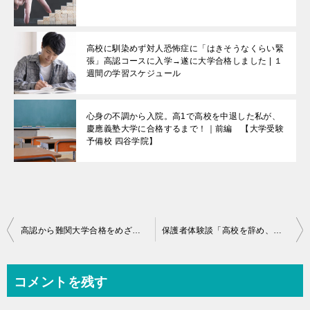
高校に馴染めず対人恐怖症に「はきそうなくらい緊
張」高認コースに入学→遂に大学合格しました | １
週間の学習スケジュール
心身の不調から入院。高1で高校を中退した私が、
慶應義塾大学に合格するまで！｜前編 【大学受験
予備校 四谷学院】
投
高認から難関大学合格をめざす！四谷学院のスリーハーブズをご存知ですか？
保護者体験談「高校を辞め、この子はどうなってしまうのだろうと思っていました」
稿
ナ
コメントを残す
ビ