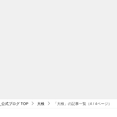
_公式ブログ
TOP
大検
「大検」の記事一覧（4 / 4ページ）