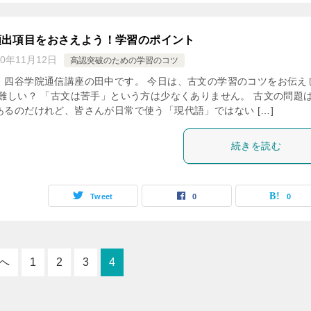
頻出項目をおさえよう！学習のポイント
20年11月12日
高認突破のための学習のコツ
、四谷学院通信講座の田中です。 今日は、古文の学習のコツをお伝え
は難しい？ 「古文は苦手」という方は少なくありません。 古文の問題
あるのだけれど、皆さんが日常で使う「現代語」ではない […]
続きを読む
Tweet
0
0
へ
1
2
3
4