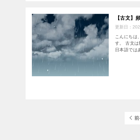
【古文】
更新日：
20
こんにちは
す。 古文
日本語では
前