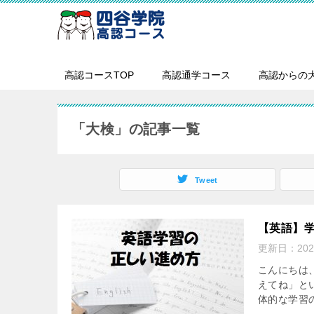
高認コースTOP
高認通学コース
高認からの
「大検」の記事一覧
Tweet
【英語】学
更新日：
20
こんにちは
えてね」と
体的な学習