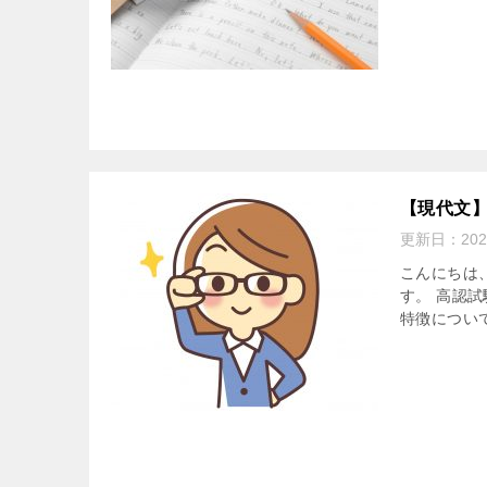
【現代文
更新日：
20
こんにちは
す。 高認
特徴について