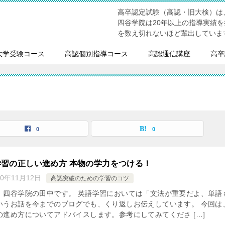
高卒認定試験（高認・旧大検）は
四谷学院は20年以上の指導実績
を数え切れないほど輩出していま
大学受験コース
高認個別指導コース
高認通信講座
高卒
0
0
習の正しい進め方 本物の学力をつける！
20年11月12日
高認突破のための学習のコツ
、四谷学院の田中です。 英語学習においては「文法が重要だよ、単語
いうお話を今までのブログでも、くり返しお伝えしています。 今回は
の進め方についてアドバイスします。参考にしてみてくださ […]