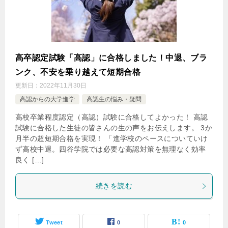
高卒認定試験「高認」に合格しました！中退、ブラ
ンク、不安を乗り越えて短期合格
更新日：
2022年11月30日
高認からの大学進学
高認生の悩み・疑問
高校卒業程度認定（高認）試験に合格してよかった！ 高認
試験に合格した生徒の皆さんの生の声をお伝えします。 3か
月半の超短期合格を実現！ 「進学校のペースについていけ
ず高校中退。四谷学院では必要な高認対策を無理なく効率
良く […]
続きを読む
Tweet
0
0