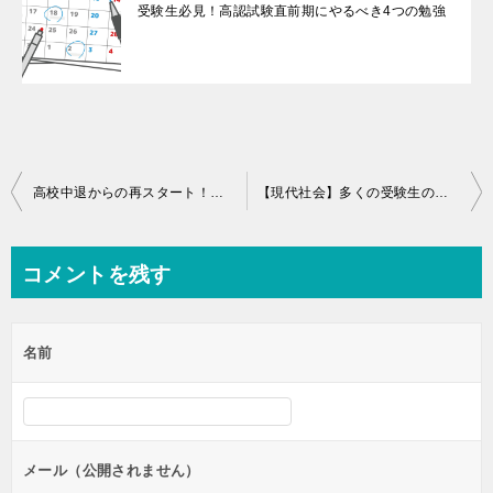
受験生必見！高認試験直前期にやるべき4つの勉強
投
高校中退からの再スタート！中退したからって終わりじゃない！
【現代社会】多くの受験生の悩みのタネ「制限時間内に終わらない！」を解消する２つの方法
稿
ナ
コメントを残す
ビ
ゲ
名前
ー
シ
ョ
ン
メール（公開されません）