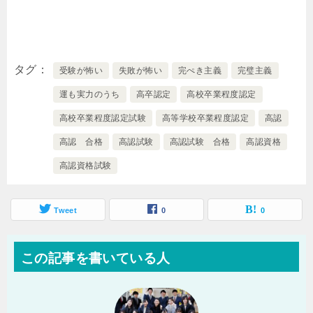
タグ
受験が怖い
失敗が怖い
完ぺき主義
完璧主義
運も実力のうち
高卒認定
高校卒業程度認定
高校卒業程度認定試験
高等学校卒業程度認定
高認
高認 合格
高認試験
高認試験 合格
高認資格
高認資格試験
Tweet
0
0
この記事を書いている人