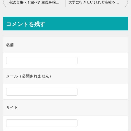
投
高認合格へ！完ぺき主義を捨てて｢できる自分｣を信じてみる
大学に行きたいけれど高校を卒業していない・・・でも大丈夫！高認からの大学受験を目指すなら
稿
ナ
コメントを残す
ビ
ゲ
名前
ー
シ
ョ
ン
メール（公開されません）
サイト