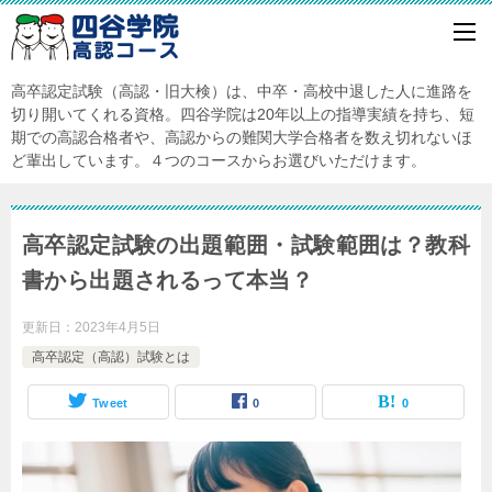
高卒認定試験（高認・旧大検）は、中卒・高校中退した人に進路を
切り開いてくれる資格。四谷学院は20年以上の指導実績を持ち、短
期での高認合格者や、高認からの難関大学合格者を数え切れないほ
ど輩出しています。４つのコースからお選びいただけます。
高卒認定試験の出題範囲・試験範囲は？教科
書から出題されるって本当？
更新日：
2023年4月5日
高卒認定（高認）試験とは
Tweet
0
0