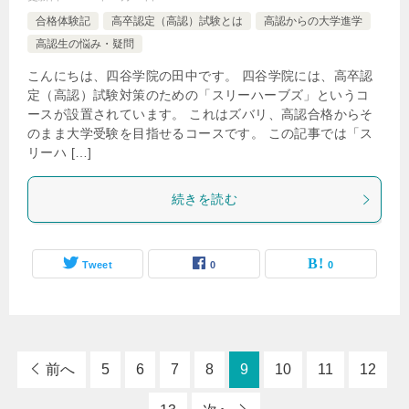
合格体験記
高卒認定（高認）試験とは
高認からの大学進学
高認生の悩み・疑問
こんにちは、四谷学院の田中です。 四谷学院には、高卒認
定（高認）試験対策のための「スリーハーブズ」というコ
ースが設置されています。 これはズバリ、高認合格からそ
のまま大学受験を目指せるコースです。 この記事では「ス
リーハ […]
続きを読む
Tweet
0
0
前へ
5
6
7
8
9
10
11
12